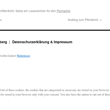
röffentlicht. Setze ein Lesezeichen für den
Permalink
.
eu
Ausflug zum Pferdehof
→
nberg
Datenschutzerklärung & Impressum
löschen kannst
Weiterlesen
t of these cookies, the cookies that are categorized as necessary are stored on your browser as 
l be stored in your browser only with your consent. You also have the option to opt-out of the