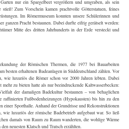
m Garten nur ein Spargelbeet vergrößern und umgraben, als sein
e stieß! Zum Vorschein kamen prachtvolle Götterstatuen, feines
erüstungen. Im Römermuseum konnten unsere Schülerinnen und
er ganzen Pracht bestaunen. Dabei durfte eifrig gerätselt werden:
tümer Mitte des dritten Jahrhunderts in der Erde versteckt und
Erkundung der Römischen Thermen, die 1977 bei Bauarbeiten
am besten erhaltenen Badeanlagen in Süddeutschland zählen. Vor
n, wie luxuriös die Römer schon vor 2000 Jahren lebten. Dabei
it mehr zu bieten hatte als nur beeindruckende Kaltwasserbecken:
ielfalt der damaligen Badekultur bestaunen – von behaglichen
 raffinierten Fußbodenheizungen (Hypokausten) bis hin zu den
 einer Sporthalle. Anhand der Grundrisse und Rekonstruktionen
n, wie luxuriös der römische Badebetrieb aufgebaut war. So ließ
Menschen damals von Raum zu Raum wanderten, die wohlige Wärme
den neuesten Klatsch und Tratsch erzählten.